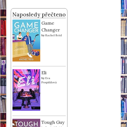
Naposledy přečteno
Game
Changer
by
Rachel Reid
Eli
by
Eva
Pospíšilová
Tough Guy