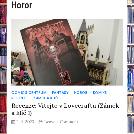
Horor
COMICS CENTRUM
FANTASY
HOROR
KOMIKS
RECENZE
ZÁMEK A KLÍČ
Recenze: Vítejte v Lovecraftu (Zámek
a klíč 1)
on
2. 4. 2023
Leave a Comment
Recenze:
Vítejte