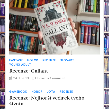
v
Lovecraftu
(Zámek
a
klíč
1)
FANTASY
HOROR
RECENZE
SLOVART
YOUNG ADULT
Recenze: Gallant
on
24. 1. 2023
Leave a Comment
Recenze:
Gallant
GAMEBOOK
HOROR
JOTA
RECENZE
Recenze: Nejhorší večírek tvého
života