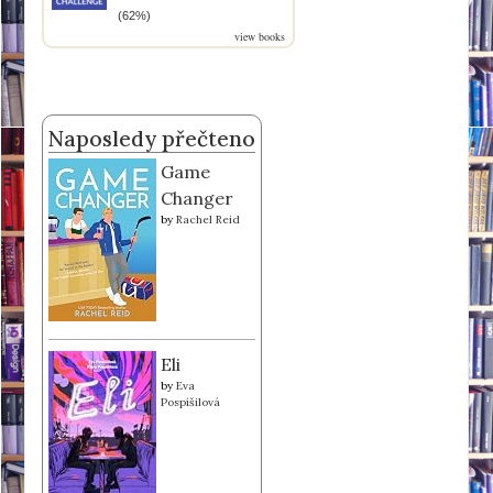
(62%)
view books
Naposledy přečteno
Game
Changer
by
Rachel Reid
Eli
by
Eva
Pospíšilová