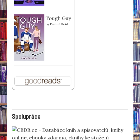
Tough Guy
by
Rachel Reid
Spolupráce