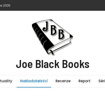
son (Chicago Thunder 2)
at Happy Hour + Audiokniha
Mountain (Big Boys Small Spaces 1) + Audiokniha
s: Aréna smrti (Hunger Games 1) + Audiokniha
Joe Black Books
tuality
Nakladatelství
Recenze
Report
Sér