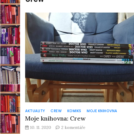
AKTUALITY
CREW
KOMIKS
MOJE KNIHOVNA
Moje knihovna: Crew
u
10. 11. 2020
2 komentáře
textu