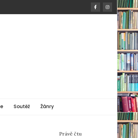
ie
Soutěž
Žánry
Právě čtu