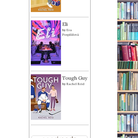
Eli
by
Eva
Pospíšilová
Tough Guy
by
Rachel Reid