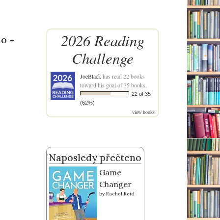
2026 Reading
o –
Challenge
JoeBlack
has read 22 books
toward his goal of 35 books.
22 of 35
(62%)
view books
Naposledy přečteno
Game
Changer
by
Rachel Reid