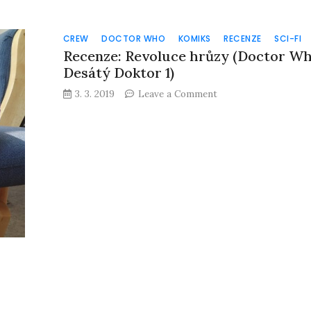
CREW
DOCTOR WHO
KOMIKS
RECENZE
SCI-FI
Recenze: Revoluce hrůzy (Doctor Wh
Desátý Doktor 1)
on
3. 3. 2019
Leave a Comment
Recenze:
Revoluce
hrůzy
(Doctor
Who
–
Desátý
Doktor
1)